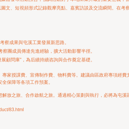
圖文、短視頻形式記錄觀摩亮點、嘉賓訪談及交流瞬間。在考察
考察成果與屯溪工業發展新思路。
由考察團成員傳達先進經驗，擴大活動影響半徑。
發展顧問庫”，為后續持續咨詢與合作奠定基礎。
、專家授課費、宣傳制作費、物料費等。建議由區政府專項經費
安全保障等各項工作預案。
想解放之旅、合作啟航之旅。通過精心策劃與執行，必將為屯溪
ct/83.html