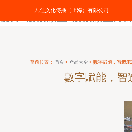
狠狠综合-狠狠综合欧美综合
凡佳文化傳播（上海）有限公司
爱婷-狠狠做五-狠狠做五月
當前位置：
首頁
>
產品大全
>
數字賦能，智造未
數字賦能，智