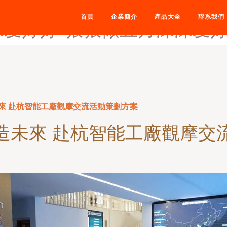
-狠狠综合视频精品播放-狠狠
首頁
企業簡介
產品大全
聯系我們
深爱婷婷-狠狠做五月深深爱
來 赴杭智能工廠觀摩交流活動策劃方案
造未來 赴杭智能工廠觀摩交