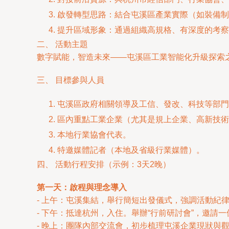
啟發轉型思路：結合屯溪區產業實際（如裝備制
提升區域形象：通過組織高規格、有深度的考察
二、 活動主題
數字賦能，智造未來——屯溪區工業智能化升級探索
三、 目標參與人員
屯溪區政府相關領導及工信、發改、科技等部門
區內重點工業企業（尤其是規上企業、高新技術
本地行業協會代表。
特邀媒體記者（本地及省級行業媒體）。
四、 活動行程安排（示例：3天2晚）
第一天：啟程與理念導入
- 上午：屯溪集結，舉行簡短出發儀式，強調活動紀
- 下午：抵達杭州，入住。舉辦“行前研討會”，邀
- 晚上：團隊內部交流會，初步梳理屯溪企業現狀與