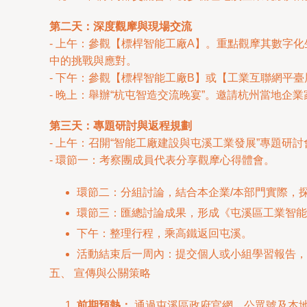
第二天：深度觀摩與現場交流
- 上午：參觀【標桿智能工廠A】。重點觀摩其數字
中的挑戰與應對。
- 下午：參觀【標桿智能工廠B】或【工業互聯網平
- 晚上：舉辦“杭屯智造交流晚宴”。邀請杭州當地
第三天：專題研討與返程規劃
- 上午：召開“智能工廠建設與屯溪工業發展”專題研討
- 環節一：考察團成員代表分享觀摩心得體會。
環節二：分組討論，結合本企業/本部門實際，
環節三：匯總討論成果，形成《屯溪區工業智能
下午：整理行程，乘高鐵返回屯溪。
活動結束后一周內：提交個人或小組學習報告，
五、 宣傳與公關策略
前期預熱：
通過屯溪區政府官網、公眾號及本