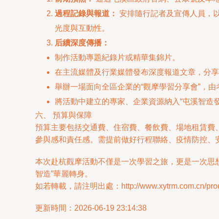
過程記錄與報道：
安排隨行記者及宣傳人員，以
光度與互動性。
后續深度傳播：
制作活動專題紀錄片或精華集錦片。
在主流媒體及行業媒體發布深度報道文章，分享
舉辦一場面向全區企業的“觀摩學習分享會”，
將活動中建立的專家、企業資源納入“屯溪智造
六、 預算與保障
預算主要包括交通費、住宿費、餐飲費、場地租賃費
參與感和責任感。需提前做好行程聯絡、疫情防控、
本次赴杭觀摩活動不僅是一次學習之旅，更是一次思
智造”華麗轉身。
如若轉載，請注明出處：http://www.xytrm.com.cn/produ
更新時間：2026-06-19 23:14:38