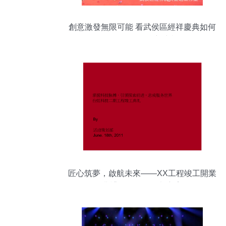
創意激發無限可能 看武侯區經祥慶典如何
引爆公關展會新生態
匠心筑夢，啟航未來——XX工程竣工開業
典禮公關活動策劃方案