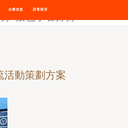
综合网-狠狠做深-狠狠做深
企業信息
訪客留言
婷婷-狠色丁香婷婷
流活動策劃方案